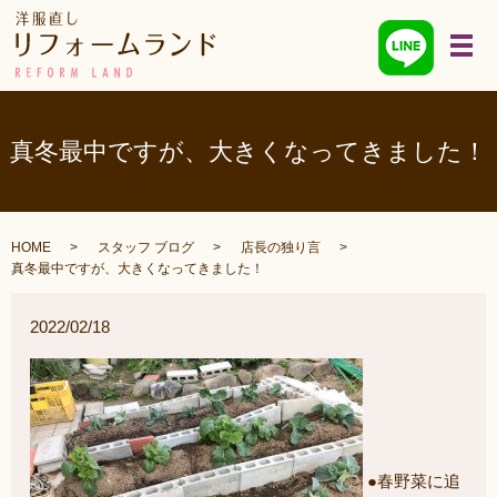
メ
真冬最中ですが、大きくなってきました！
HOME
スタッフ ブログ
店長の独り言
真冬最中ですが、大きくなってきました！
2022/02/18
●春野菜に追