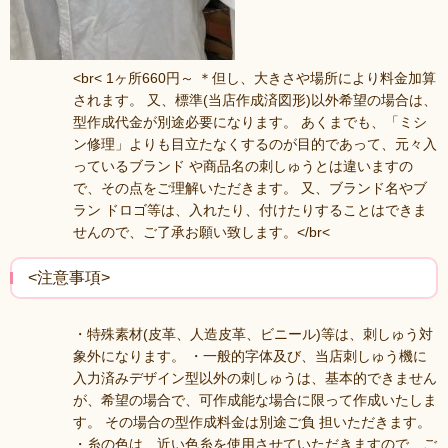
<br< 1ヶ所660円～ ＊但し、大きさや場所により料金加算
されます。 又、標準(当店作成済図形)以外希望の場合は、
型作成代金が別途必要になります。 あくまでも、「ミシ
ン修理」よりも目立たなくするのが目的であって、元々入
っているブランド や商品名の刺しゅうとは違いますの
で、その点をご理解いただきます。 又、ブランド名やブ
ラン ドロゴ等は、入れたり、付けたりすることはできま
せんので、ご了承お願い致します。</br<
<注意事項>
・特殊素材(皮革、人造皮革、ビニール)等は、刺しゅう対
象外になります。 ・一般的字体及び、当店刺しゅう機に
入力済みデザイン型以外の刺しゅうは、基本的できません
が、希望の場合で、可作成能な場合に限って作成いたしま
す。 その場合の型作成料金は別途ご負 担いただきます。
・糸の色は、近い色糸を使用させていただきますので、ご