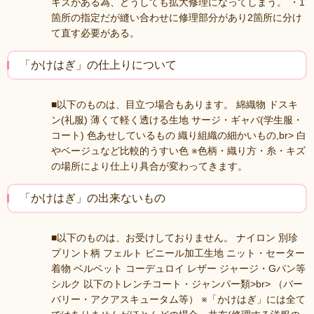
キズがある為、どうしても拡大修理になってしまう。 ・1
箇所の指定だが縫い合わせに修理部分があり2箇所に分け
て直す必要がある。
「かけはぎ」の仕上りについて
■以下のものは、目立つ場合もあります。 綿織物 ドスキ
ン(礼服) 薄くて軽く透ける生地 サージ・ギャバ(学生服・
コート) 色あせしているもの 織り組織の細かいもの,br> 白
やベージュなど比較的うすい色 ※色柄・織り方・糸・キズ
の場所により仕上り具合が変わってきます。
「かけはぎ」の出来ないもの
■以下のものは、お受けしておりません。 ナイロン 別珍
プリント柄 フェルト ビニール加工生地 ニット・セーター
着物 ベルベット コーデュロイ レザー ジャージ・Gパン等
シルク 以下のトレンチコート・ジャンパー類>br> （バー
バリー・アクアスキュータム等） ※「かけはぎ」には全て