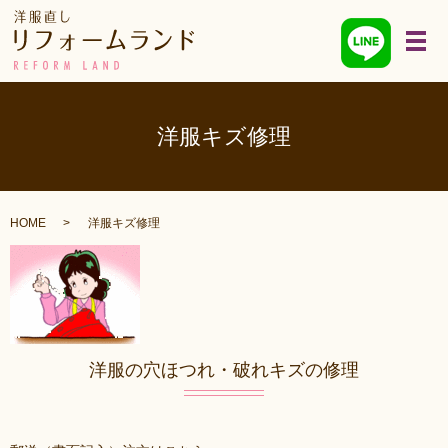
メ
洋服キズ修理
HOME
洋服キズ修理
洋服の穴ほつれ・破れキズの修理