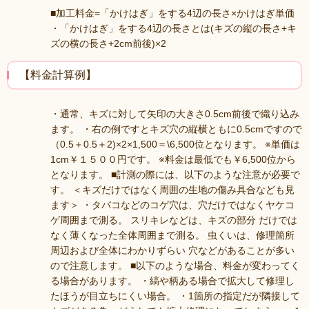
■加工料金=「かけはぎ」をする4辺の長さ×かけはぎ単価
・「かけはぎ」をする4辺の長さとは(キズの縦の長さ+キ
ズの横の長さ+2cm前後)×2
【料金計算例】
・通常、キズに対して矢印の大きさ0.5cm前後で織り込み
ます。 ・右の例ですとキズ穴の縦横ともに0.5cmですので
（0.5＋0.5＋2)×2×1,500＝\6,500位となります。 ※単価は
1cm￥１５００円です。 ※料金は最低でも￥6,500位から
となります。 ■計測の際には、以下のような注意が必要で
す。 ＜キズだけではなく周囲の生地の傷み具合なども見
ます＞ ・タバコなどのコゲ穴は、穴だけではなくヤケコ
ゲ周囲まで測る。 スリキレなどは、キズの部分 だけでは
なく薄くなった全体周囲まで測る。 虫くいは、修理箇所
周辺および全体にわかりずらい 穴などがあることが多い
ので注意します。 ■以下のような場合、料金が変わってく
る場合があります。 ・縞や柄ある場合で拡大して修理し
たほうが目立ちにくい場合。 ・1箇所の指定だが隣接して