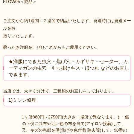
FLOW05＜納品＞
ご注文から約1週間～２週間で納品いたします。発送時には発送メー
ルをお
送りいたします。
蘇ったお洋服を、ぜひこれからもご愛用ください。
★洋服にできた虫穴・焦げ穴・カギサキ・セーター、カ
ーディガンの虫穴・引っ掛けキス・ほつれ などのお直し
できます。
当店では、大きく分けて、三種類のお直しをしております。
1)ミシン修理
1ヶ所880円～2750円(大きさ・場所で異なります。) ・傷
の下側に共布や近い色の布を当て(アイロン接着)して、
又、キズの患部を備(焦げや色付着 除去等)して、90番の