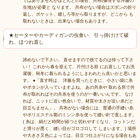
ではありませんがほとんどの場合、共布(修理する洋服の
生地)が必要と なります。 共布がない場合はズボンの折り
返し、ポケット、縫しろ等から取りますが、どこから も
取れないときは、出来ない場合もあります。
★セーターやカーディガンの虫食い、引っ掛けけて破
れ、ほつれ直し
諦めないで下さい。 直せますので捨てるのは待って下さ
い！ これから春を迎えて、片付ける前 にお直ししてお洗
濯後、秋冬に着られるようにしまわれたら良いかと思いま
す。 ●「直す時は、 洋服を買ったときに、小さい袋に糸
やボタンが入っていますよね。 あの共糸や 取れる所で共
布が取れればその共糸を使うのが一番いいんです。 なけ
れば、ニットに近い色合い で、材質や太さが近い糸だと
目立ちません」。 共布がない場合には、普通の手縫い糸
やポリエステル製のミシン糸を使って縫い針で直します。
( 糸は、絹だと時間が経つと切れやすくなり、コットンだ
と滑りが悪く、縫い目がゴロゴロして しまいます。) 場所
や大きさ又色によっては、目立つ仕上がりになる場合もあ