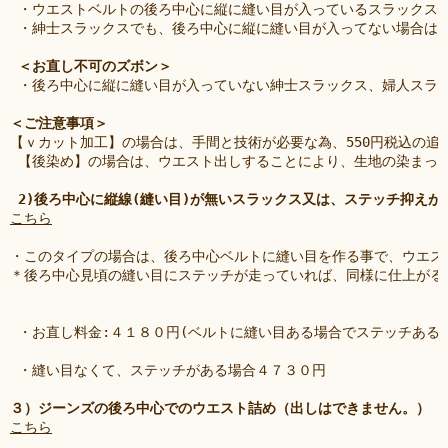
 ・ウエストベルトの後ろ中心に縦に縫い目が入っているスラックス
 ・紳士スラックスでも、後ろ中心に縦に縫い目が入ってない場合は
＜お直し不可のズボン＞
 ・後ろ中心に縦に縫い目が入っていない紳士スラックス、婦人スラッ
＜ご注意事項＞
【ｖカット加工】の場合は、手間と技術が必要な為、550円税込の
 【後染め】の場合は、ウエスト出しすることにより、生地の染まっ
2)後ろ中心に縦線(縫い目)が無いスラックス又は、ステッチ抑え
こちら
・このタイプの場合は、後ろ中心ベルトに縫い目を作る事で、ウエス
＊後ろ中心見頃の縫い目にステッチが走っていれば、同様に仕上がる
 ・お直し料金:４１８０円(ベルトに縫い目ある場合でステッチある場
 ・縫い目なくて、ステッチがある場合４７３０円 
３）ジーンズの後ろ中心でのウエスト詰め（出しはできません。）
こちら