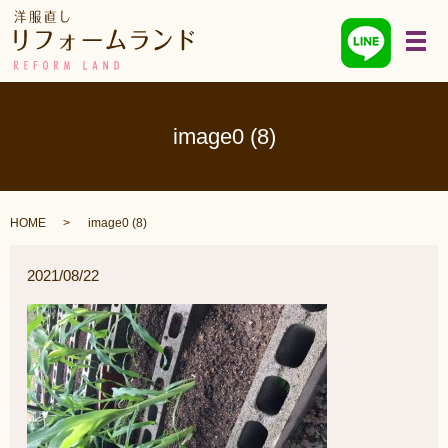
メ
image0 (8)
HOME
image0 (8)
2021/08/22