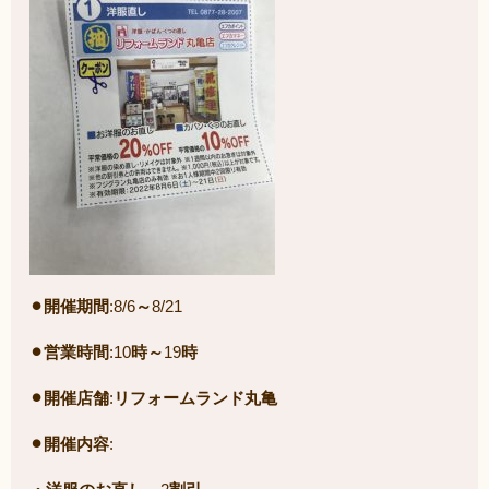
⚫︎開催期間
:8/6
～
8/21
⚫︎営業時間
:10
時～
19
時
⚫︎開催店舗
:
リフォームランド丸亀
⚫︎開催内容
: