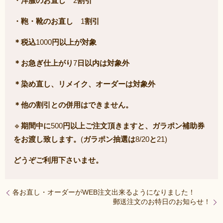
・洋服のお直し
2
割引
・鞄・靴のお直し
1
割引
＊税込
1000
円以上が対象
＊お急ぎ仕上がり
7
日以内は対象外
＊染め直し、リメイク、オーダーは対象外
＊他の割引との併用はできません。
🔹
期間中に
500
円以上ご注文頂きますと、ガラポン補助券
をお渡し致します。
(
ガラポン抽選は
8/20
と
21)
どうぞご利用下さいませ。
各お直し・オーダーがWEB注文出来るようになりました！
郵送注文のお特日のお知らせ！