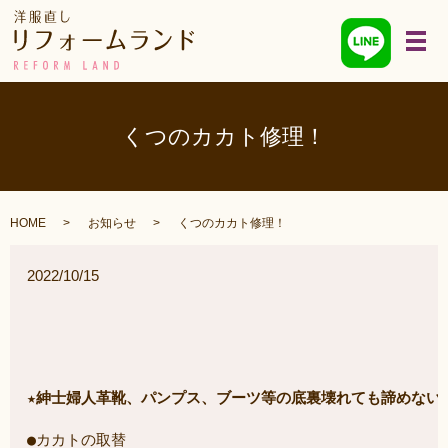
メ
くつのカカト修理！
HOME
お知らせ
くつのカカト修理！
2022/10/15
★紳士婦人革靴、パンプス、ブーツ等の底裏壊れても諦めない
●カカトの取替
