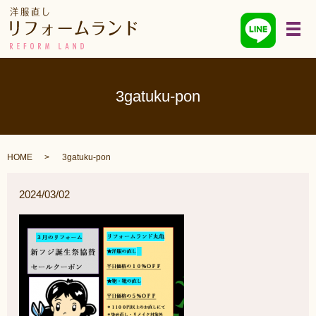
メ
3gatuku-pon
HOME
3gatuku-pon
2024/03/02