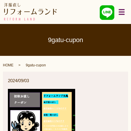
メ
9gatu-cupon
HOME
9gatu-cupon
2024/09/03