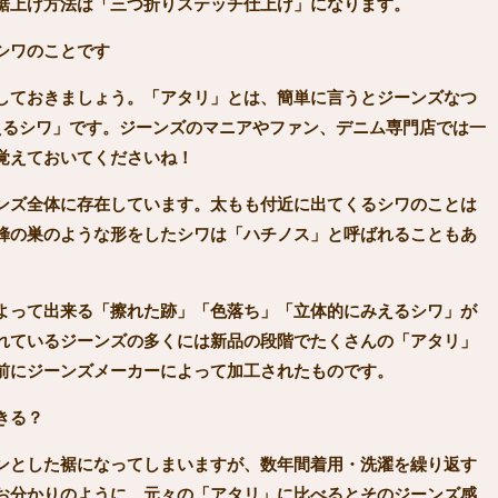
裾上げ方法は「三つ折りステッチ仕上げ」になります。
シワのことです
しておきましょう。「アタリ」とは、簡単に言うとジーンズなつ
えるシワ」です。ジーンズのマニアやファン、デニム専門店では一
覚えておいてくださいね！
ンズ全体に存在しています。太もも付近に出てくるシワのことは
蜂の巣のような形をしたシワは「ハチノス」と呼ばれることもあ
よって出来る「擦れた跡」「色落ち」「立体的にみえるシワ」が
れているジーンズの多くには新品の段階でたくさんの「アタリ」
前にジーンズメーカーによって加工されたものです。
きる？
ンとした裾になってしまいますが、数年間着用・洗濯を繰り返す
お分かりのように、元々の「アタリ」に比べるとそのジーンズ感