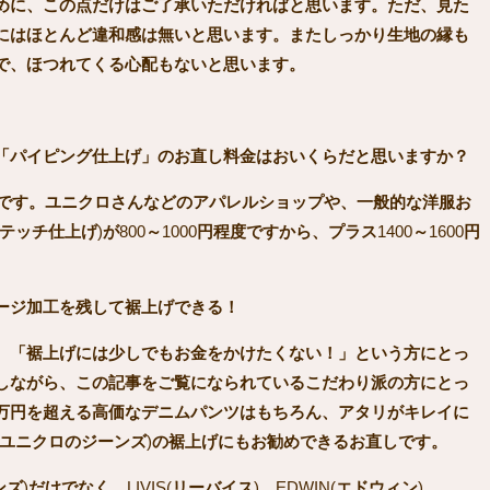
めに、この点だけはご了承いただければと思います。ただ、見た
にはほとんど違和感は無いと思います。またしっかり生地の縁も
で、ほつれてくる心配もないと思います。
「パイピング仕上げ」のお直し料金はおいくらだと思いますか？
込です。ユニクロさんなどのアパレルショップや、一般的な洋服お
テッチ仕上げ
)
が
800
～
1000
円程度ですから、プラス
1400
～
1600
円
ージ加工を残して裾上げできる！
、「裾上げには少しでもお金をかけたくない！」という方にとっ
しながら、この記事をご覧になられているこだわり派の方にとっ
万円を超える高価なデニムパンツはもちろん、アタリがキレイに
ユニクロのジーンズ
)
の裾上げにもお勧めできるお直しです。
ンズ
)
だけでなく、
LIVIS(
リーバイス
)
、
EDWIN(
エドウィン
)
、