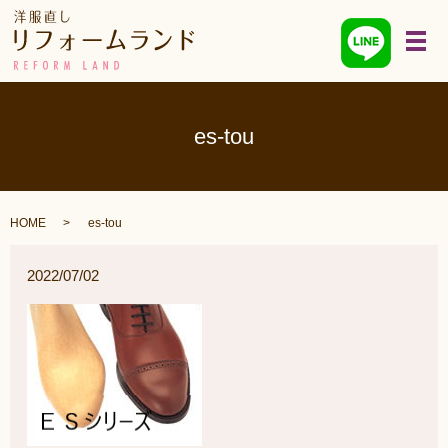
メ
es-tou
HOME
es-tou
2022/07/02