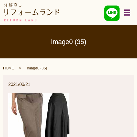
メ
image0 (35)
HOME
image0 (35)
2021/09/21