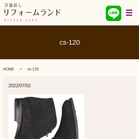
メ
cs-120
HOME
cs-120
2022/07/02