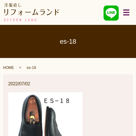
メ
es-18
HOME
es-18
2022/07/02