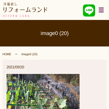
メ
image0 (20)
HOME
image0 (20)
2021/09/20