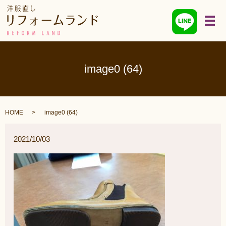
メ
image0 (64)
HOME
image0 (64)
2021/10/03