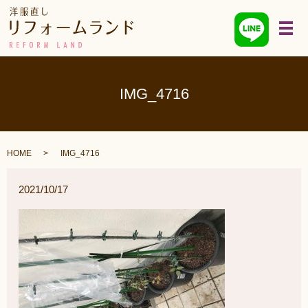
メ
IMG_4716
HOME
IMG_4716
2021/10/17