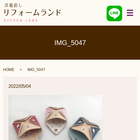
メ
IMG_5047
HOME
IMG_5047
2022/05/04