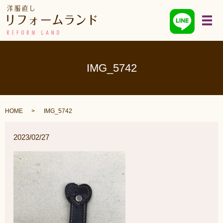
メ
IMG_5742
HOME
IMG_5742
2023/02/27