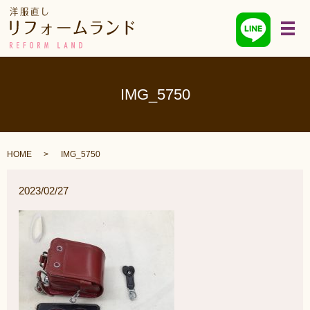
メ
IMG_5750
HOME
IMG_5750
2023/02/27