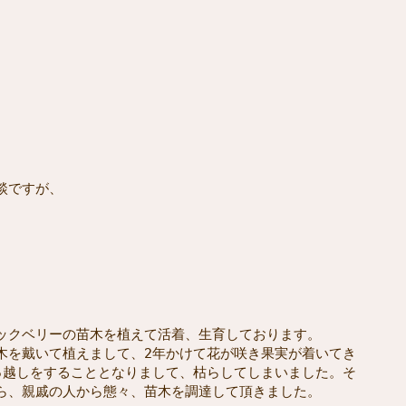
談ですが、

ックベリーの苗木を植えて活着、生育しております。

木を戴いて植えまして、2年かけて花が咲き果実が着いてき

っ越しをすることとなりまして、枯らしてしまいました。そ

ら、親戚の人から態々、苗木を調達して頂きました。
