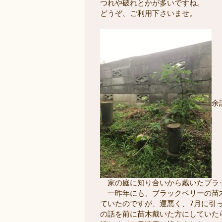
つれや破れとかが多いですね。

どうぞ、ご利用下さいませ。

余
　家の庭に知り合いから戴いたブラ
　一昨年にも、ブラックベリーの苗
ていたのですが、運悪く、7月に引
の話を前に苗木戴いた方にしていた