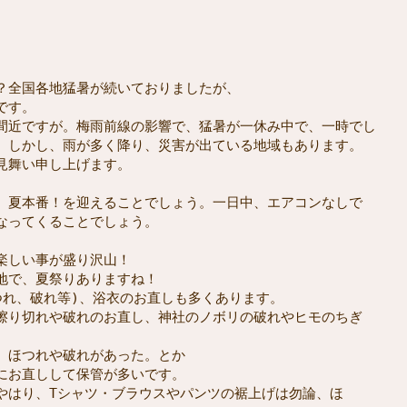
？全国各地猛暑が続いておりましたが、
す。

間近ですが。梅雨前線の影響で、猛暑が一休み中で、一時でし

。しかし、雨が多く降り、災害が出ている地域もあります。
、夏本番！を迎えることでしょう。一日中、エアコンなしで

なってくることでしょう。

しい事が盛り沢山！

地で、夏祭りありますね！

れ、破れ等)、浴衣のお直しも多くあります。

擦り切れや破れのお直し、神社のノボリの破れやヒモのちぎ

、ほつれや破れがあった。とか

にお直しして保管が多いです。

やはり、Tシャツ・ブラウスやパンツの裾上げは勿論、ほ
