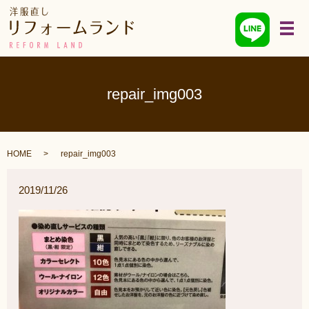
メ
repair_img003
HOME
repair_img003
2019/11/26