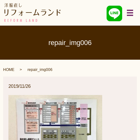
メ
repair_img006
HOME
repair_img006
2019/11/26