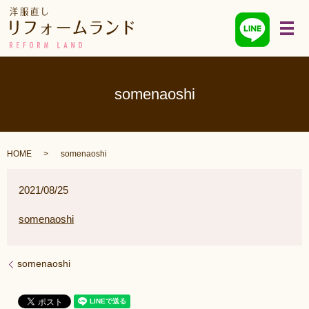
メ
somenaoshi
HOME
somenaoshi
2021/08/25
somenaoshi
somenaoshi