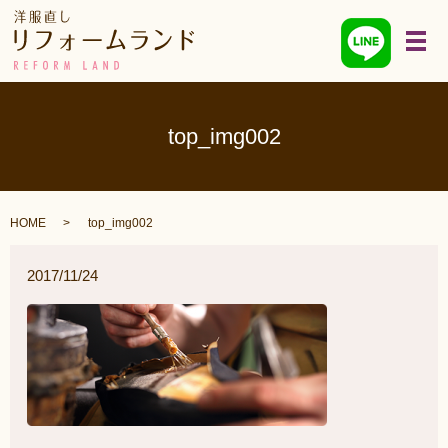
メ
top_img002
HOME
top_img002
2017/11/24